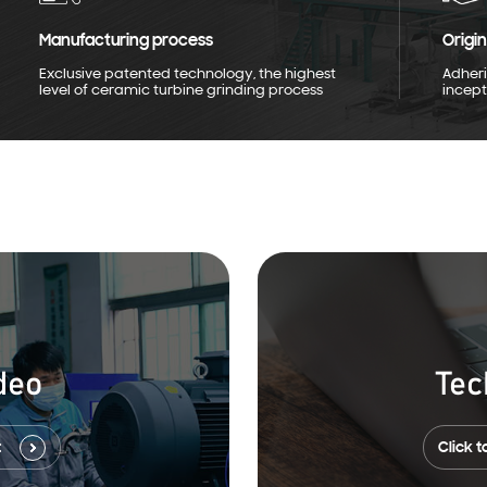
Manufacturing process
Origin
Exclusive patented technology, the highest
Adheri
level of ceramic turbine grinding process
incept
deo
Tec
t
Click to