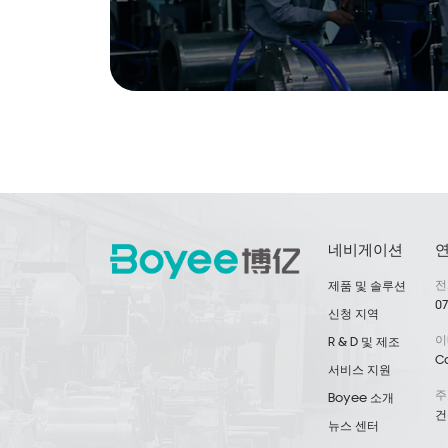
네비게이션
전
제품 및 솔루션
07
신청 지역
이
R & D 및 제조
C
서비스 지원
주
Boyee 소개
건
뉴스 센터