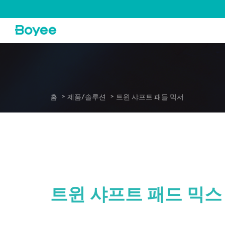
트
윈
샤
프
트
패
들
믹
서
-
System
홈
제품/솔루션
트윈 샤프트 패들 믹서
트윈 샤프트 패드 믹스