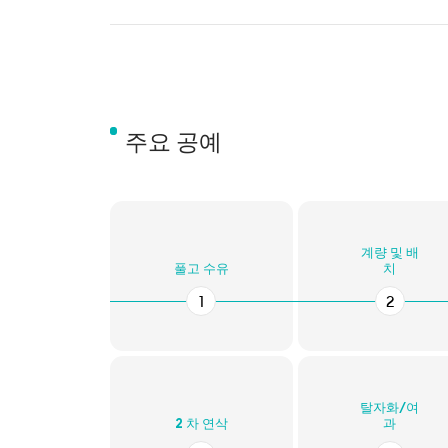
주요 공예
계량 및 배
풀고 수유
치
1
2
탈자화/여
2 차 연삭
과