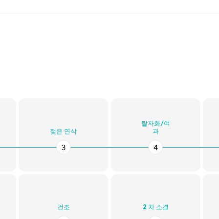
탈자화/여
젖은 연삭
과
3
4
건조
2 차 소결