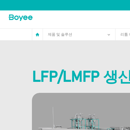
Lfp/Lmfp
음
극
생
산
라
인
제품 및 솔루션
리튬 
LFP/LMFP 