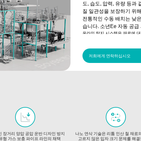
도, 습도, 압력, 유량 등과
질 일관성을 보장하기 위
전통적인 수동 배치는 낮은
습니다. 소년
Ee
자동 공급
온라인 탐지 시스템은 재료에 대
산 공정은
실시간으로 모니터링 
ERP, MES 및 기타 시스템을
하십시오.
리셉션, 하역 및 포장
저희에게 연락하십시오
 장거리 양압 공압 운반 디자인 방지
나노 연삭 기술은 리튬 인산 철 재료의
유형 가스 보충 파이프 라인의 채택
고르지 않은 입자 크기 문제를 해결