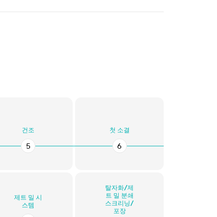
건조
첫 소결
5
6
탈자화/제
트 밀 분쇄
제트 밀 시
스크리닝/
스템
포장