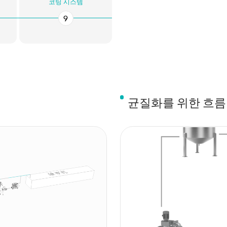
코팅 시스템
9
균질화를 위한 흐름