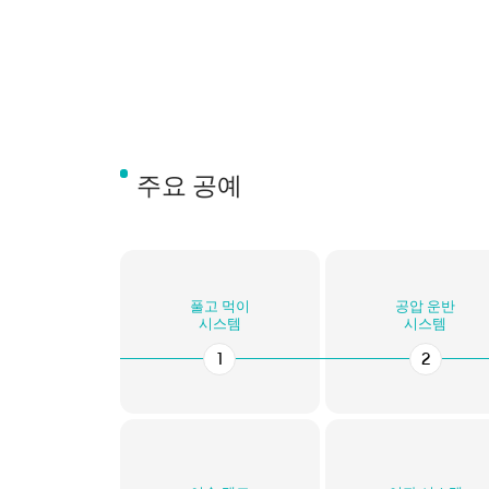
주요 공예
풀고 먹이
공압 운반
시스템
시스템
1
2