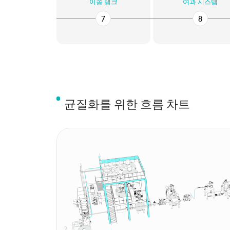
이송 탱크
여과 시스템
7
8
균질화를 위한 흐름 차트