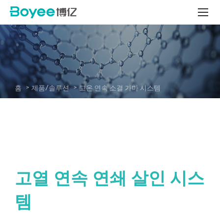
고
온
연
속
소
결
가
마
홈
제품/솔루션
고온 연속 소결 가마 시스템
시
스
템
-
System
고열 연속 연쇄 살인 시스
템