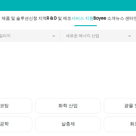
제품 및 솔루션
신청 지역
R & D 및 제조
서비스 지원
Boyee 소개
뉴스 센터
 칼리지
새로운 에너지 산업
 코팅
화학 산업
광물 
 공학
살충제
화