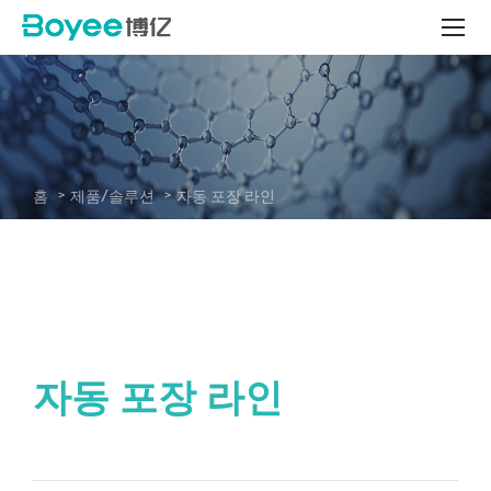
자
동
포
장
라
인
-
System
홈
제품/솔루션
자동 포장 라인
자동 포장 라인